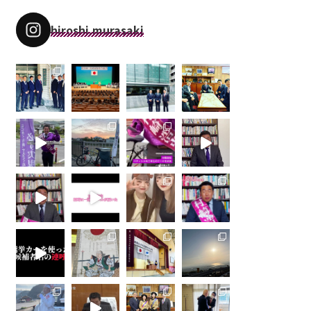
hiroshi.murasaki