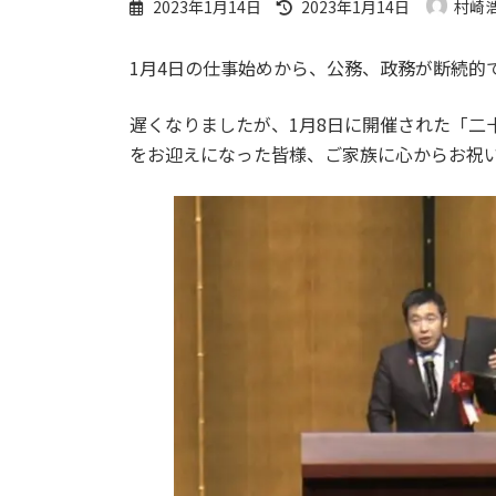
最
2023年1月14日
2023年1月14日
村崎
終
更
1月4日の仕事始めから、公務、政務が断続的
新
日
時
遅くなりましたが、1月8日に開催された「二
:
をお迎えになった皆様、ご家族に心からお祝