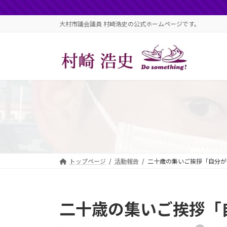
コ
ナ
ン
ビ
大村市議会議員 村崎浩史の公式ホームページです。
テ
ゲ
ン
ー
ツ
シ
へ
ョ
ス
ン
キ
に
ッ
移
プ
動
トップページ
活動報告
二十歳の集いご挨拶「自分が
二十歳の集いご挨拶「