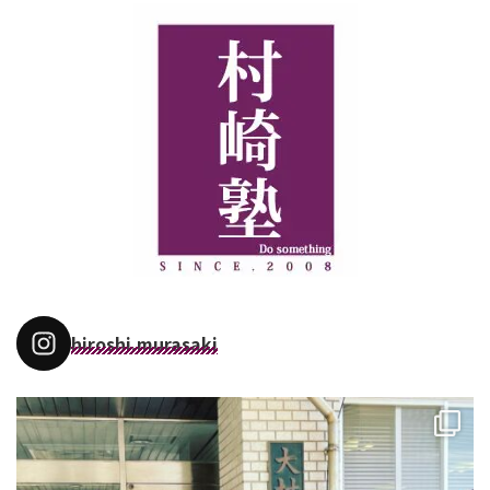
hiroshi.murasaki