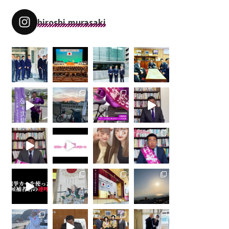
hiroshi.murasaki