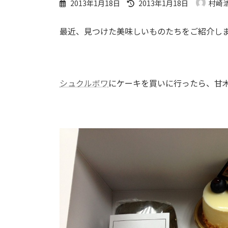
最
2013年1月18日
2013年1月18日
村崎
終
更
最近、見つけた美味しいものたちをご紹介し
新
日
時
:
シュクルボワ
にケーキを買いに行ったら、甘