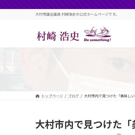
コ
ナ
ン
ビ
大村市議会議員 村崎浩史の公式ホームページです。
テ
ゲ
ン
ー
ツ
シ
へ
ョ
ス
ン
キ
に
ッ
移
プ
動
トップページ
ブログ
大村市内で見つけた「美味しい
大村市内で見つけた「