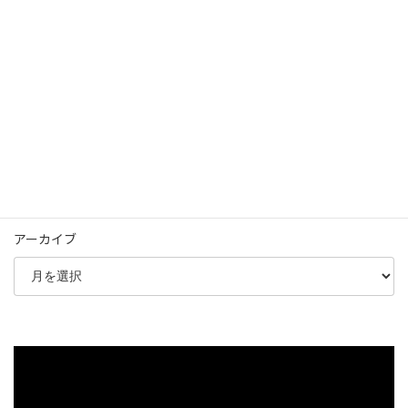
【選挙戦Day4】お散歩対話型選挙？
2023年4月20日
アーカイブ