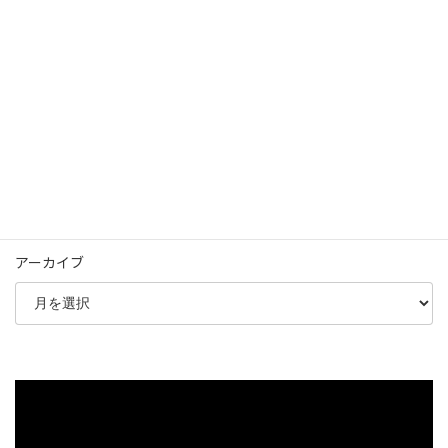
【選挙戦Day4】お散歩対話型選挙？
2023年4月20日
アーカイブ